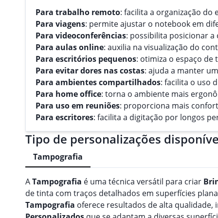
Para trabalho remoto
: facilita a organização do
Para viagens
: permite ajustar o notebook em dif
Para videoconferências
: possibilita posicionar a
Para aulas online
: auxilia na visualização do co
Para escritórios pequenos
: otimiza o espaço de 
Para evitar dores nas costas
: ajuda a manter um
Para ambientes compartilhados
: facilita o us
Para home office
: torna o ambiente mais ergon
Para uso em reuniões
: proporciona mais confor
Para escritores
: facilita a digitação por longos pe
Tipo de personalizações disponíve
Tampografia
A
Tampografia
é uma técnica versátil para criar
Bri
de tinta com traços detalhados em superfícies planas
Tampografia
oferece resultados de alta qualidade
Personalizado
s
que se adaptam a diversas superfíci