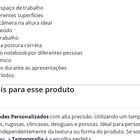
 espaço de trabalho
erentes superfícies
 câmera na altura ideal
nteúdo
trabalho
a postura correta
o do notebook por diferentes pessoas
ômico
to durante as apresentações
ríodos.
is para esse produto
ndes
Personalizado
s
com alta precisão. Utilizando um tampã
, rugosas, côncavas, desiguais e porosas. Ideal para perso
, independentemente da textura ou forma do produto. Se v
es, a
Tampografia
é a escolha perfeita.