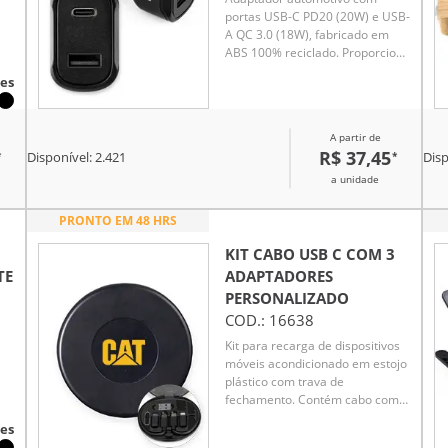
portas USB-C PD20 (20W) e USB-
A QC 3.0 (18W), fabricado em
ABS 100% reciclado. Proporciona
carregamento super-rápido para
es
diversos dispositivos durante
viagens. Compatível com
smartphones, tablets e outros
A partir de
eletrônicos. Cabo de
R$ 37,45
*
*
Disponível:
2.421
Disp
carregamento não incluso,
acompanha apenas o adaptador.
a unidade
PRONTO EM 48 HRS
KIT CABO USB C COM 3
TE
ADAPTADORES
PERSONALIZADO
COD.:
16638
Kit para recarga de dispositivos
móveis acondicionado em estojo
plástico com trava de
fechamento. Contém cabo com
conectores USB-C nas duas
es
extremidades, adaptadores para