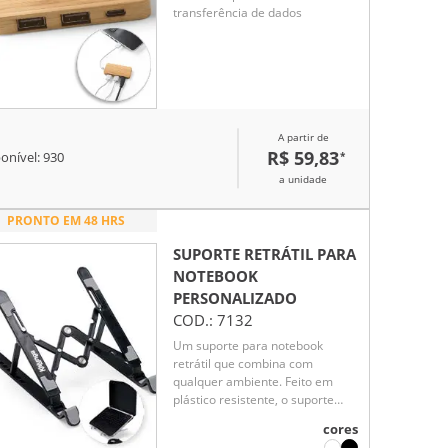
transferência de dados
A partir de
R$ 59,83
*
onível:
930
a unidade
PRONTO EM 48 HRS
SUPORTE RETRÁTIL PARA
NOTEBOOK
PERSONALIZADO
COD.:
7132
Um suporte para notebook
retrátil que combina com
qualquer ambiente. Feito em
plástico resistente, o suporte
conta com até sete posições de
cores
ajustes para oferecer mais