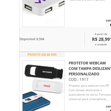
cor
A partir de
R$ 28,99
Disponível:
6.594
a unidade
PRONTO EM 48 HRS
PROTETOR WEBCAM
COM TAMPA DESLIZAN
PERSONALIZADO
COD.:
1917
Protetor para webcam em PP.
Com tampa deslizante e
autocolante no verso. Formato
universal para smartphone,
tablet e notebook.
cor