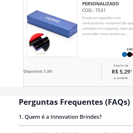
marcar textos. Acompanham
PERSONALIZADO
bolsa para facilitar o transport
COD.:
7531
do kit.
Estojo em papelão com
revestimento removível de du
camadas em espuma, ideal pa
acomodar uma caneta ou
lapiseira com segurança e
elegância. Um brinde
cor
corporativo funcional e
sofisticado, perfeito para
valorizar a apresentação do s
A partir de
presente.
R$ 5,29
*
Disponível:
5.391
a unidade
Perguntas Frequentes (FAQs)
1
.
Quem é a Innovation Brindes?
Innovation Brindes