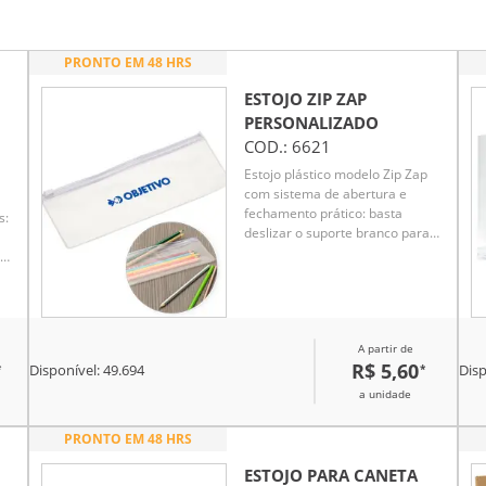
PRONTO EM 48 HRS
ESTOJO ZIP ZAP
PERSONALIZADO
COD.:
6621
Estojo plástico modelo Zip Zap
com sistema de abertura e
fechamento prático: basta
s:
deslizar o suporte branco para
os lados. Compacto, resistente e
funcional, ideal para organizar
lápis, canetas e outros itens
escolares ou de escritório.
A partir de
R$ 5,60
*
*
Disponível:
49.694
Disp
to
a unidade
a
 as
PRONTO EM 48 HRS
ESTOJO PARA CANETA