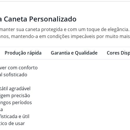
a Caneta Personalizado
 manter sua caneta protegida e com um toque de elegância. 
 danos, mantendo-a em condições impecáveis por muito mais
Produção rápida
Garantia e Qualidade
Cores Disp
ever com conforto
l sofisticado
átil agradável
xigem precisão
longos períodos
ia
sticada e útil
ático de usar