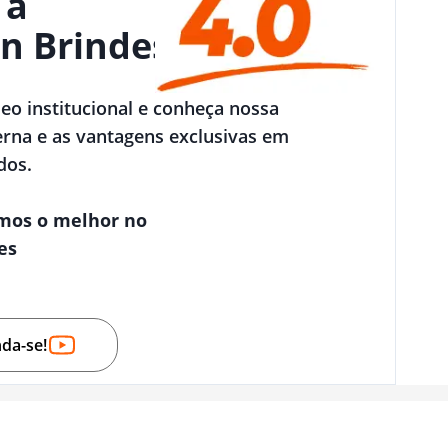
 a
n Brindes
deo institucional e conheça nossa
rna e as vantagens exclusivas em
dos.
mos o melhor no
es
nda-se!