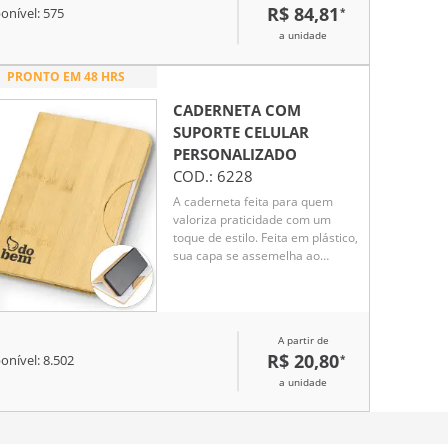
R$ 84,81
*
onível:
575
a unidade
PRONTO EM 48 HRS
CADERNETA COM
SUPORTE CELULAR
PERSONALIZADO
COD.:
6228
A caderneta feita para quem
valoriza praticidade com um
toque de estilo. Feita em plástico,
sua capa se assemelha ao
charme natural do bambu,
chamando a atenção em
qualquer lugar. Internamente, o
marcador de cetim facilita o
A partir de
acesso às anotações, que
R$ 20,80
*
onível:
8.502
ganham vida em 80 páginas
brancas pautadas, prontas para
a unidade
organizar suas ideias, listas e
inspirações. O grande
diferencial? O suporte para