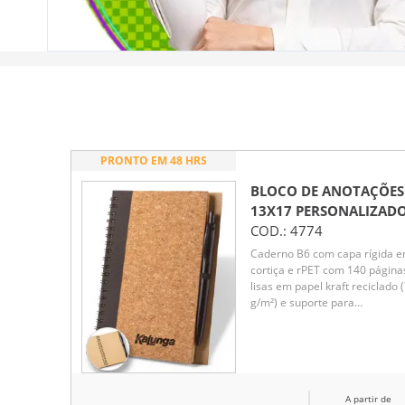
PRONTO EM 48 HRS
BLOCO DE ANOTAÇÕES
13X17
PERSONALIZAD
COD.:
4774
Caderno B6 com capa rígida 
cortiça e rPET com 140 página
lisas em papel kraft reciclado 
g/m²) e suporte para
esferográfica. Inclusa
esferográfica em fibra de trigo
ABS com clipe. Esferográfica
amiga do ambiente. Escrita a
azul. Caderno: 130 x 178 mm
A partir de
|Esferográfica: ø10 x 141 mm