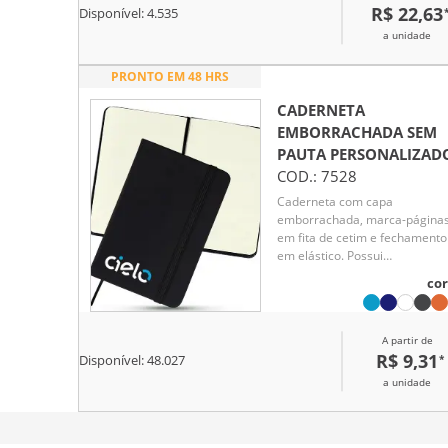
R$ 22,63
Disponível:
4.535
a unidade
PRONTO EM 48 HRS
CADERNETA
EMBORRACHADA SEM
PAUTA
PERSONALIZAD
COD.:
7528
Caderneta com capa
emborrachada, marca-página
em fita de cetim e fechamento
em elástico. Possui
aproximadamente 80 folhas
cor
pardas não pautadas.
A partir de
R$ 9,31
*
Disponível:
48.027
a unidade