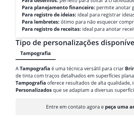
Para desenhos:
perfeito para soltar a criatividade
Para planejamento financeiro:
permite anotar g
Para registro de ideias:
ideal para registrar ide
Para lembretes:
ótimo para não esquecer compr
Para registro de receitas:
ideal para anotar recei
Tipo de personalizações disponíve
Tampografia
A
Tampografia
é uma técnica versátil para criar
Bri
de tinta com traços detalhados em superfícies planas
Tampografia
oferece resultados de alta qualidade
Personalizado
s
que se adaptam a diversas superfíci
Entre em contato agora e
peça uma am