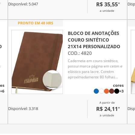
R$ 35,55
*
*
Disponível:
5.047
Disp
a unidade
PRONTO EM 48 HRS
BLOCO DE ANOTAÇÕES
COURO SINTÉTICO
O
21X14
PERSONALIZADO
COD.:
4820
Caderneta em couro sintético,
s
possui marca página em cetim e
elástico para lacre. Contém
aproximadamente 80 folhas
marfim sem pauta.
es
cores
+6
+3
A partir de
R$ 24,11
*
Disponível:
3.318
Disp
a unidade