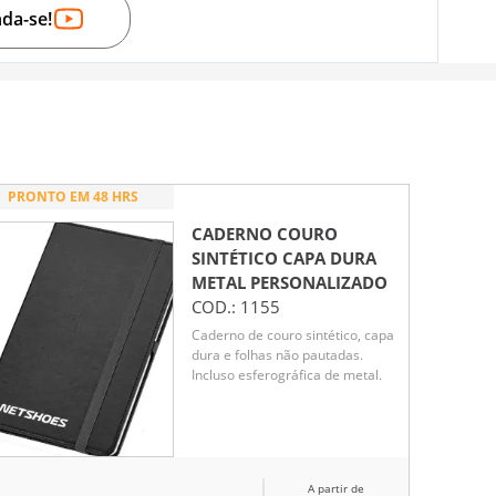
nda-se!
PRONTO EM 48 HRS
CADERNO COURO
SINTÉTICO CAPA DURA
METAL
PERSONALIZADO
COD.:
1155
Caderno de couro sintético, capa
dura e folhas não pautadas.
Incluso esferográfica de metal.
A partir de