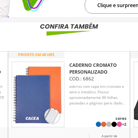
Clique e surpree
PRONTO EM 48 HRS
CADERNO CROMATO
O
PERSONALIZADO
COD.:
6862
em
aderno com capa em cromato e
s
wire-o metálico. Possui
(70
aproximadamente 86 folhas
pautadas e páginas para: dados
pessoais, calendários de 2025 à
 e
2027, planejamentos e
cores
endereços de contatos.
+2
A partir de