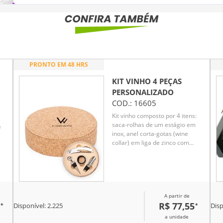
PRONTO EM 48 HRS
KIT VINHO 4 PEÇAS
PERSONALIZADO
COD.:
16605
Kit vinho composto por 4 itens:
saca-rolhas de um estágio em
e
inox, anel corta-gotas (wine
collar) em liga de zinco com
revestimento em feltro, bico
dosador em liga de zinco com
detalhes em silicone e tampa de
,
bico dosador em inox, zinco e
silicone. Acompanha estojo em
A partir de
MDF com revestimento em
s.
R$ 77,55
*
*
cortiça e interior em espuma de
Disponível:
2.225
Disp
A
EVA.
a unidade