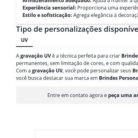
Armazenamento adequado:
Ajuda a manter a qu
Experiência sensorial:
Proporciona uma experiênc
Estilo e sofisticação:
Agrega elegância à decoraç
Tipo de personalizações disponíve
UV
A
gravação
UV
é a técnica perfeita para criar
Brinde
permanentes, sem limitação de cores, e com qualidad
Com a
gravação
UV
, você pode personalizar seus
Br
você busca destacar sua marca em
Brindes
Persona
Entre em contato agora e
peça uma am