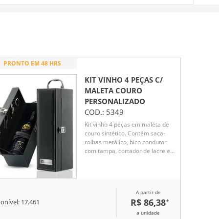
PRONTO EM 48 HRS
KIT VINHO 4 PEÇAS C/
MALETA COURO
PERSONALIZADO
COD.:
5349
Kit vinho 4 peças em maleta de
couro sintético. Contém saca-
rolhas metálico, bico condutor
com tampa, cortador de lacre e
wine colar. Maleta com alça,
trava de segurança e parte
interna revestida de veludo com
área de acomodação para
A partir de
garrafa.
R$ 86,38
*
onível:
17.461
a unidade