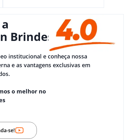
 a
n Brindes
deo institucional e conheça nossa
rna e as vantagens exclusivas em
dos.
mos o melhor no
es
nda-se!