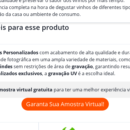
alidade e preservar o sabor dos vinhos por mais tempo.
ia completa na hora de degustar vinhos de diferentes tip
ão da casa ou ambiente de consumo.
is para esse produto
s
Personalizado
s
com acabamento de alta qualidade e durab
e fotográfica em uma ampla variedade de materiais, como pa
indes
sem restrições de área de
gravação
, garantindo res
lizado
s
exclusivos
, a
gravação
UV
é a escolha ideal.
ostra virtual gratuita
para ter uma melhor experiência v
Garanta Sua Amostra Virtual!