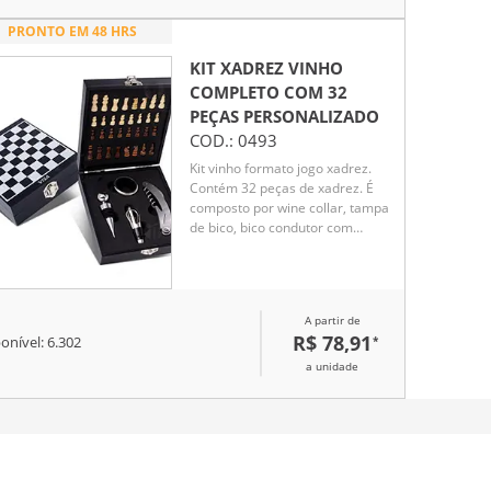
PRONTO EM 48 HRS
KIT XADREZ VINHO
COMPLETO COM 32
PEÇAS
PERSONALIZADO
COD.:
0493
Kit vinho formato jogo xadrez.
Contém 32 peças de xadrez. É
composto por wine collar, tampa
de bico, bico condutor com
tampa e saca rolha.
A partir de
R$ 78,91
*
onível:
6.302
a unidade