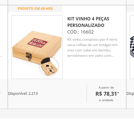
PRONTO EM 48 HRS
KIT VINHO 4 PEÇAS
PERSONALIZADO
COD.:
16602
Kit vinho composto por 4 itens:
saca-rolhas de um estágio em
inox com cabo em bambu,
termômetro em vidro com
detalhe em bambu, anel corta-
gotas (wine collar) em liga de
m
zinco e feltro, além de bico
co
dosador com tampa em liga de
zinco e revestimento em silicone.
A partir de
Acompanha estojo em bambu
R$ 78,31
*
*
com revestimento interno em
Disponível:
2.213
Disp
u
espuma de EVA, além de
a unidade
dobradiças e fecho giratório em
metal.