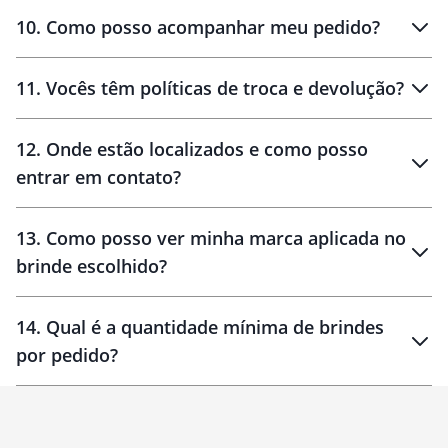
amostras
10
.
Como posso acompanhar meu pedido?
11
.
Vocês têm políticas de troca e devolução?
12
.
Onde estão localizados e como posso
entrar em contato?
30 dias
90 dias
localizados
13
.
Como posso ver minha marca aplicada no
brinde escolhido?
14
.
Qual é a quantidade mínima de brindes
por pedido?
brinde
Personalizado
1 unidade