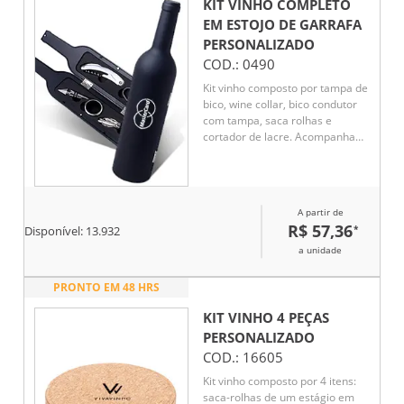
KIT VINHO COMPLETO
EM ESTOJO DE GARRAFA
PERSONALIZADO
COD.:
0490
Kit vinho composto por tampa de
bico, wine collar, bico condutor
com tampa, saca rolhas e
cortador de lacre. Acompanha
estojo emborrachado em
formato de garrafa.
A partir de
R$ 57,36
*
Disponível:
13.932
a unidade
PRONTO EM 48 HRS
KIT VINHO 4 PEÇAS
PERSONALIZADO
COD.:
16605
Kit vinho composto por 4 itens:
saca-rolhas de um estágio em