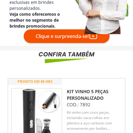
exclusivas em brindes
personalizados.
Veja como oferecemos o
melhor no segmento de
brindes promocionais.
Clique e surpreenda-se!
PRONTO EM 48 HRS
KIT VINHO 5 PEÇAS
PERSONALIZADO
COD.:
7892
Kit vinho com cinco peças,
incluindo: saca-rolhas em
plástico e aço carbono com
acionamento por botões