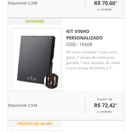
R$ 70,60
*
Disponível:
2.288
a unidade
NOVIDADE
KIT VINHO
PERSONALIZADO
COD.:
16608
Kit vinho contendo 1 anel corta-
gotas, 1 tampa de metal para
garrafa, 1 bico dosador de metal
e uma tampa de bambu e 1
saca-rolhas de metal e bambu
com corta lacre. Acompanha
caixa presenteável fabricada em
papel cartonado resistente.
A partir de
R$ 72,42
*
Disponível:
2.534
a unidade
PRONTO EM 48 HRS