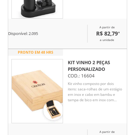
alimentado por quatro pilhas AA
(não inclusas), bico dosador e
rolha em plástico e borracha
TPR, cortador de lacre e base em
plástico.
A partir de
R$ 82,79
*
Disponível:
2.095
a unidade
PRONTO EM 48 HRS
KIT VINHO 2 PEÇAS
PERSONALIZADO
COD.:
16604
Kit vinho composto por dois
itens: saca-rolhas de um estágio
em inox e cabo em bambu e
tampa de bico em inox com
detalhes em silicone e topo em
bambu. Acompanha estojo em
bambu com dobradiças
metálicas, fechamento imantado
e revestimento interno em
A partir de
espuma de EVA.