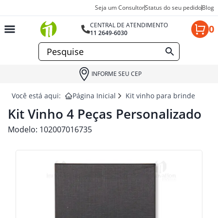
Seja um Consultor
Status do seu pedido
Blog
CENTRAL DE ATENDIMENTO
0
11 2649-6030
INFORME SEU CEP
Você está aqui:
Página Inicial
Kit vinho para brindes
KI
Kit Vinho 4 Peças Personalizado
Modelo:
102007016735