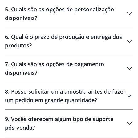
brinde
5
.
Quais são as opções de personalização
personalização
disponíveis?
amostra virtual
personalização
6
.
Qual é o prazo de produção e entrega dos
produtos?
7
.
Quais são as opções de pagamento
disponíveis?
10 dias
brinde
48 horas
8
.
Posso solicitar uma amostra antes de fazer
um pedido em grande quantidade?
amostras
9
.
Vocês oferecem algum tipo de suporte
pós-venda?