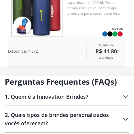
capacidade de 900ml. Possui
tampa rosqueável com tampa
protetora para bocal, trava de
segurança com botão de
acionamento e alça para
cores
transporte. Pintura fosca.
A partir de
R$ 41,80
*
Disponível:
4.672
a unidade
Perguntas Frequentes (FAQs)
1
.
Quem é a Innovation Brindes?
Innovation Brindes
2
.
Quais tipos de brindes personalizados
Brindes
personalizados
vocês oferecem?