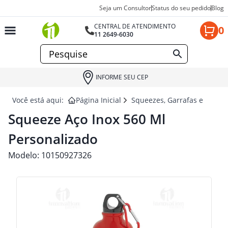
Seja um Consultor
Status do seu pedido
Blog
CENTRAL DE ATENDIMENTO
0
11 2649-6030
INFORME SEU CEP
Você está aqui:
Página Inicial
Squeezes, Garrafas e Coquet
Squeeze Aço Inox 560 Ml
Personalizado
Modelo:
10150927326