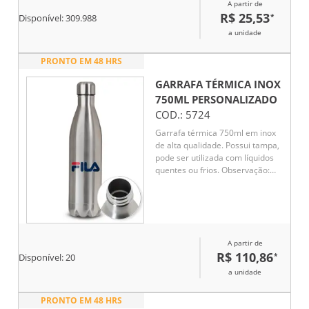
A partir de
R$ 25,53
*
Disponível:
309.988
a unidade
PRONTO EM 48 HRS
GARRAFA TÉRMICA INOX
750ML
PERSONALIZADO
COD.:
5724
Garrafa térmica 750ml em inox
de alta qualidade. Possui tampa,
pode ser utilizada com líquidos
quentes ou frios. Observação:
não colocar no fogão ou micro-
ondas. OBS.: PEDIDO MÍNIMO DE
30 PEÇAS!
A partir de
R$ 110,86
*
Disponível:
20
a unidade
PRONTO EM 48 HRS