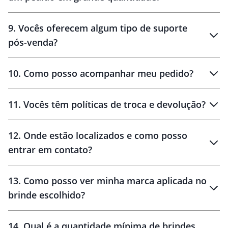
amostras
9
.
Vocês oferecem algum tipo de suporte
pós-venda?
amostras
10
.
Como posso acompanhar meu pedido?
11
.
Vocês têm políticas de troca e devolução?
12
.
Onde estão localizados e como posso
entrar em contato?
30 dias
90 dias
localizados
13
.
Como posso ver minha marca aplicada no
brinde escolhido?
14
.
Qual é a quantidade mínima de brindes