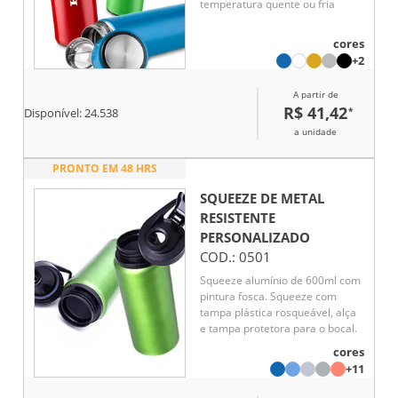
temperatura quente ou fria
cores
+2
A partir de
R$ 41,42
*
Disponível:
24.538
a unidade
PRONTO EM 48 HRS
SQUEEZE DE METAL
RESISTENTE
PERSONALIZADO
COD.:
0501
Squeeze alumínio de 600ml com
pintura fosca. Squeeze com
tampa plástica rosqueável, alça
e tampa protetora para o bocal.
cores
+11