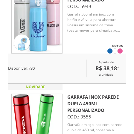
COD.:
5949
Garrafa 500ml em inox com
botão e válvula para abertura.
Possui um sistema de trava
(basta mover para cima/baixo
para abrir/fechar) pressione o
botão central para abrir a tampa.
cores
A partir de
R$ 38,18
*
Disponível:
730
a unidade
NOVIDADE
GARRAFA INOX PAREDE
DUPLA 450ML
PERSONALIZADO
COD.:
3555
Garrafa em aço inox com parede
dupla de 450 ml, conserva a