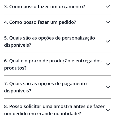
3
.
Como posso fazer um orçamento?
personalizados
4
.
Como posso fazer um pedido?
brinde
5
.
Quais são as opções de personalização
personalização
disponíveis?
amostra virtual
personalização
6
.
Qual é o prazo de produção e entrega dos
produtos?
7
.
Quais são as opções de pagamento
disponíveis?
10 dias
brinde
48 horas
8
.
Posso solicitar uma amostra antes de fazer
um pedido em grande quantidade?