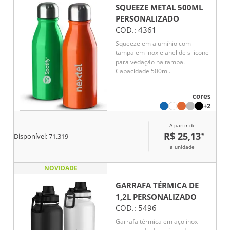
SQUEEZE METAL 500ML
PERSONALIZADO
COD.:
4361
Squeeze em alumínio com
tampa em inox e anel de silicone
para vedação na tampa.
Capacidade 500ml.
cores
+2
A partir de
R$ 25,13
*
Disponível:
71.319
a unidade
NOVIDADE
GARRAFA TÉRMICA DE
1,2L
PERSONALIZADO
COD.:
5496
Garrafa térmica em aço inox