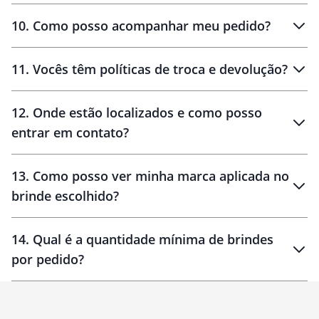
amostras
10
.
Como posso acompanhar meu pedido?
11
.
Vocês têm políticas de troca e devolução?
12
.
Onde estão localizados e como posso
entrar em contato?
30 dias
90 dias
localizados
13
.
Como posso ver minha marca aplicada no
brinde escolhido?
14
.
Qual é a quantidade mínima de brindes
por pedido?
brinde
Personalizado
1 unidade