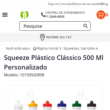
Seja um Consultor
Status do seu pedido
Blog
CENTRAL DE ATENDIMENTO
0
11 2649-6030
INFORME SEU CEP
Você está aqui:
Página Inicial
Squeezes, Garrafas e Coquet
Squeeze Plástico Clássico 500 Ml
Personalizado
Modelo:
10150920898