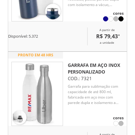
com isolamento a vácuo,
auxiliando na conservação da
cores
temperatura das bebidas por
mais tempo. Conta com tampa
resistente e alça de transporte
A partir de
em inox, unindo praticidade e
R$ 79,43
*
Disponível:
5.372
sofisticação. Capacidade de até
810 mL.
a unidade
PRONTO EM 48 HRS
GARRAFA EM AÇO INOX
PERSONALIZADO
COD.:
7321
Garrafa para sublimação com
capacidade de até 800 ml,
fabricada em aço inox com
parede dupla e isolamento a
vácuo. A tampa possui sistema
de vedação a vácuo, garantindo
cores
melhor conservação da
temperatura por mais tempo.
Ideal para bebidas quentes ou
A partir de