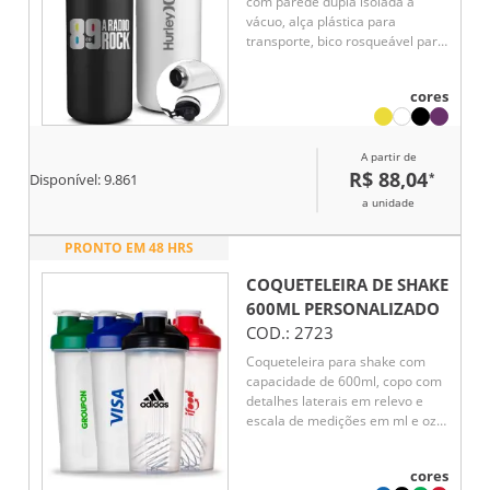
com parede dupla isolada a
vácuo, alça plástica para
transporte, bico rosqueável para
fácil acesso, com capacidade de
1,2l.
cores
A partir de
R$ 88,04
*
Disponível:
9.861
a unidade
PRONTO EM 48 HRS
COQUETELEIRA DE SHAKE
600ML
PERSONALIZADO
COD.:
2723
Coqueteleira para shake com
capacidade de 600ml, copo com
detalhes laterais em relevo e
escala de medições em ml e oz.
Tampa rosqueável com bocal e
trava de segurança, acompanha
cores
misturador de mola.