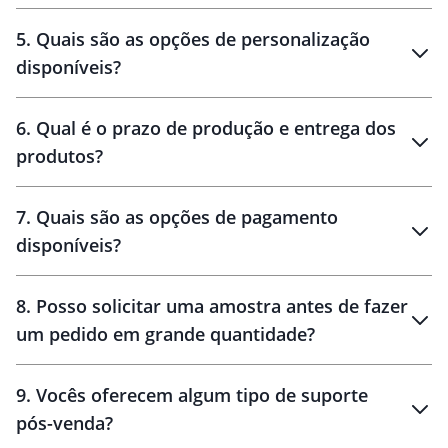
brinde
5
.
Quais são as opções de personalização
personalização
disponíveis?
amostra virtual
personalização
6
.
Qual é o prazo de produção e entrega dos
produtos?
7
.
Quais são as opções de pagamento
disponíveis?
10 dias
brinde
48 horas
8
.
Posso solicitar uma amostra antes de fazer
um pedido em grande quantidade?
amostras
9
.
Vocês oferecem algum tipo de suporte
pós-venda?