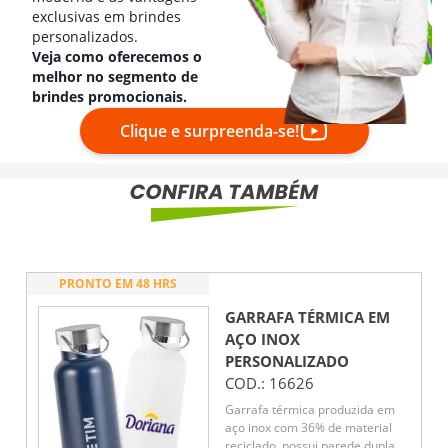
exclusivas em brindes
personalizados.
Veja como oferecemos o
melhor no segmento de
brindes promocionais.
Clique e surpreenda-se!
PRONTO EM 48 HRS
GARRAFA TÉRMICA EM
AÇO INOX
PERSONALIZADO
COD.:
16626
Garrafa térmica produzida em
aço inox com 36% de material
reciclado, possui parede dupla