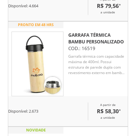
frias.
R$ 79,56
*
Disponível:
4.664
a unidade
PRONTO EM 48 HRS
GARRAFA TÉRMICA
BAMBU
PERSONALIZADO
COD.:
16519
Garrafa térmica com capacidade
máxima de 400ml. Possui
estrutura de parede dupla com
revestimento externo em bambu
e parte interna em inox 304.
Conta com tampa rosqueável em
polipropileno (PP) com alça para
transporte. Acompanha cesto
infusor com alça em inox 304.
A partir de
R$ 58,30
*
Disponível:
2.673
a unidade
NOVIDADE