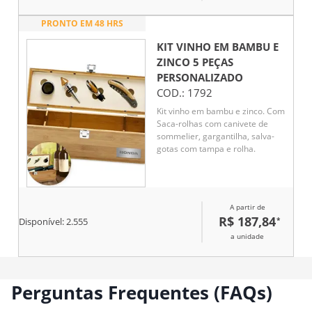
PRONTO EM 48 HRS
KIT VINHO EM BAMBU E
ZINCO 5 PEÇAS
PERSONALIZADO
COD.:
1792
Kit vinho em bambu e zinco. Com
Saca-rolhas com canivete de
sommelier, gargantilha, salva-
gotas com tampa e rolha.
A partir de
R$ 187,84
*
Disponível:
2.555
a unidade
Perguntas Frequentes (FAQs)