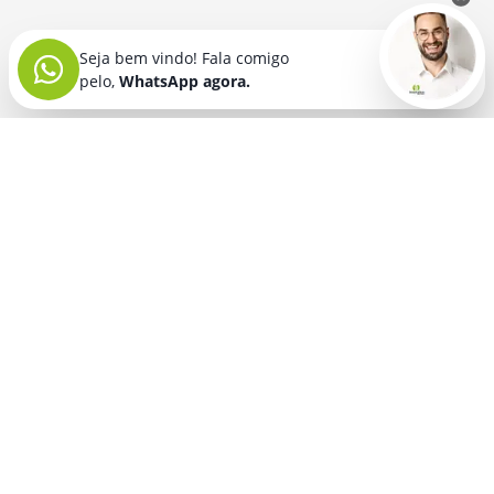
Seja bem vindo! Fala comigo
pelo,
WhatsApp agora.
Seja bem vindo! Fala comigo
pelo,
WhatsApp agora.
BRINDES PERSONALIZADOS
SEGMENTOS
Acessórios De
Guarda Chuva E
Academia para brindes
Celular E Tablet
Guarda Sol
para
Advocacia para brindes
para brindes
brindes
Automotivo para brindes
Acessórios
Kit Churrasco
Técnologicos
para brindes
Churrascaria para brindes
para brindes
Kit Executivo
Corporativo para brindes
Agendas E
para brindes
Calendários
Dia da Mulher para brindes
Kit Queijo E Kit
para brindes