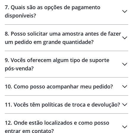
7
.
Quais são as opções de pagamento
disponíveis?
10 dias
brinde
48 horas
8
.
Posso solicitar uma amostra antes de fazer
um pedido em grande quantidade?
amostras
9
.
Vocês oferecem algum tipo de suporte
pós-venda?
amostras
10
.
Como posso acompanhar meu pedido?
11
.
Vocês têm políticas de troca e devolução?
12
.
Onde estão localizados e como posso
entrar em contato?
30 dias
90 dias