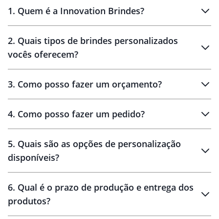
1
.
Quem é a Innovation Brindes?
Innovation Brindes
2
.
Quais tipos de brindes personalizados
Brindes
personalizados
vocês oferecem?
3
.
Como posso fazer um orçamento?
personalizados
4
.
Como posso fazer um pedido?
brinde
5
.
Quais são as opções de personalização
personalização
disponíveis?
amostra virtual
personalização
6
.
Qual é o prazo de produção e entrega dos
produtos?