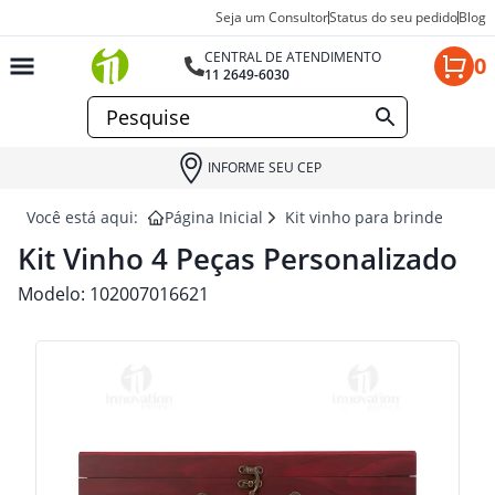
Seja um Consultor
Status do seu pedido
Blog
CENTRAL DE ATENDIMENTO
0
11 2649-6030
INFORME SEU CEP
Você está aqui:
Página Inicial
Kit vinho para brindes
KI
Kit Vinho 4 Peças Personalizado
Modelo:
102007016621