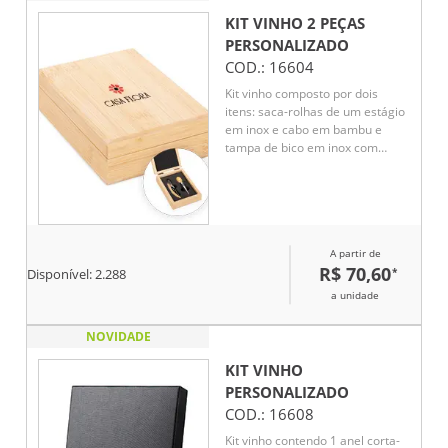
KIT VINHO 2 PEÇAS
PERSONALIZADO
COD.:
16604
Kit vinho composto por dois
itens: saca-rolhas de um estágio
em inox e cabo em bambu e
tampa de bico em inox com
detalhes em silicone e topo em
bambu. Acompanha estojo em
bambu com dobradiças
metálicas, fechamento imantado
e revestimento interno em
A partir de
espuma de EVA.
R$ 70,60
*
Disponível:
2.288
a unidade
NOVIDADE
KIT VINHO
PERSONALIZADO
COD.:
16608
Kit vinho contendo 1 anel corta-