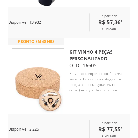
formato de garrafa.
A partir de
R$ 57,36
*
Disponível:
13.932
a unidade
PRONTO EM 48 HRS
KIT VINHO 4 PEÇAS
PERSONALIZADO
COD.:
16605
Kit vinho composto por 4 itens:
saca-rolhas de um estágio em
inox, anel corta-gotas (wine
collar) em liga de zinco com
revestimento em feltro, bico
dosador em liga de zinco com
detalhes em silicone e tampa de
bico dosador em inox, zinco e
silicone. Acompanha estojo em
A partir de
MDF com revestimento em
R$ 77,55
*
cortiça e interior em espuma de
Disponível:
2.225
EVA.
a unidade