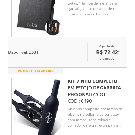
gotas, 1 tampa de metal para
garrafa, 1 bico dosador de metal
e uma tampa de bambu e 1
saca-rolhas de metal e bambu
com corta lacre. Acompanha
caixa presenteável fabricada em
papel cartonado resistente.
A partir de
R$ 72,42
*
Disponível:
2.534
a unidade
PRONTO EM 48 HRS
KIT VINHO COMPLETO
EM ESTOJO DE GARRAFA
PERSONALIZADO
COD.:
0490
Kit vinho composto por tampa de
bico, wine collar, bico condutor
com tampa, saca rolhas e
cortador de lacre. Acompanha
estojo emborrachado em