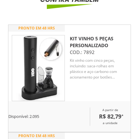
PRONTO EM 48 HRS
KIT VINHO 5 PEÇAS
PERSONALIZADO
COD.:
7892
Kit vinho com cinco peças,
incluindo: saca-rolhas em
plástico e aço carbono com
acionamento por botões
alimentado por quatro pilhas AA
(não inclusas), bico dosador e
rolha em plástico e borracha
TPR, cortador de lacre e base em
plástico.
A partir de
R$ 82,79
*
Disponível:
2.095
a unidade
PRONTO EM 48 HRS